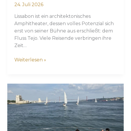
24. Juli 2026
Lissabon ist ein architektonisches
Amphitheater, dessen volles Potenzial sich
erst von seiner Bühne aus erschließt: dem
Fluss Tejo. Viele Reisende verbringen ihre
Zeit…
Segeln
Weiterlesen »
unter
der
Brücke
des
25.
April:
Der
ultimative
Lissabon-