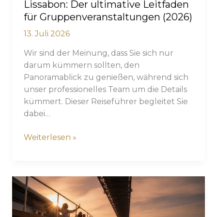
Lissabon: Der ultimative Leitfaden
für Gruppenveranstaltungen (2026)
13. Juli 2026
Wir sind der Meinung, dass Sie sich nur
darum kümmern sollten, den
Panoramablick zu genießen, während sich
unser professionelles Team um die Details
kümmert. Dieser Reiseführer begleitet Sie
dabei…
Bootscharter
Weiterlesen »
für
große
Gruppen
in
Lissabon:
Der