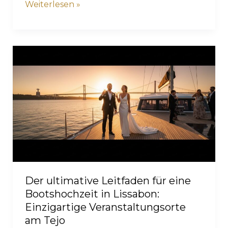
Bootstour
Weiterlesen »
zur
Brücke
des
25.
April:
Die
ultimative
Art,
Lissabon
vom
Wasser
aus
zu
Der ultimative Leitfaden für eine
erleben
Bootshochzeit in Lissabon:
Einzigartige Veranstaltungsorte
am Tejo