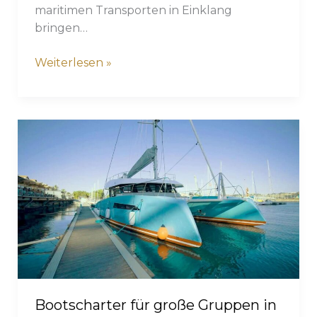
maritimen Transporten in Einklang
bringen…
10
Weiterlesen »
beste
Familienaktivitäten
in
Lissabon:
Ein
stressfreier
Reiseführer
für
2026
Bootscharter für große Gruppen in