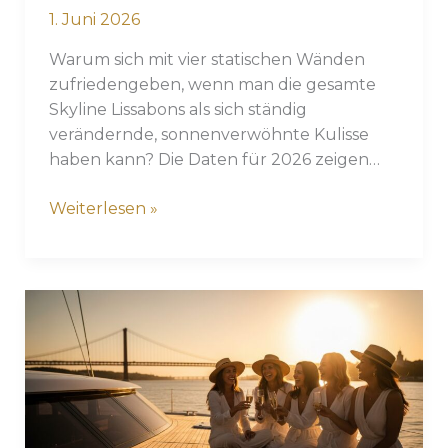
1. Juni 2026
Warum sich mit vier statischen Wänden
zufriedengeben, wenn man die gesamte
Skyline Lissabons als sich ständig
verändernde, sonnenverwöhnte Kulisse
haben kann? Die Daten für 2026 zeigen…
Der
Weiterlesen »
ultimative
Leitfaden
für
eine
Bootshochzeit
in
Lissabon:
Einzigartige
Veranstaltungsorte