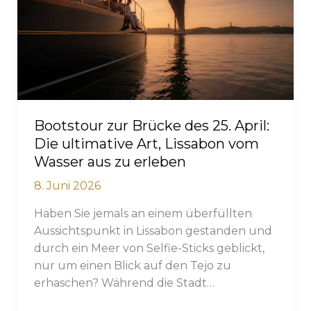
ultimative
Leitfaden
für
Gruppenveranstaltungen
(2026)
Bootstour zur Brücke des 25. April:
Die ultimative Art, Lissabon vom
Wasser aus zu erleben
8. Juni 2026
Haben Sie jemals an einem überfüllten
Aussichtspunkt in Lissabon gestanden und
durch ein Meer von Selfie-Sticks geblickt,
nur um einen Blick auf den Tejo zu
erhaschen? Während die Stadt…