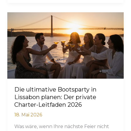
Guide
für
den
Junggesellinnenabschied
in
Lissabon
2026:
Schick,
sonnenverwöhnt
und
elegant
Die ultimative Bootsparty in
Lissabon planen: Der private
Charter-Leitfaden 2026
18. Mai 2026
Was wäre, wenn Ihre nächste Feier nicht