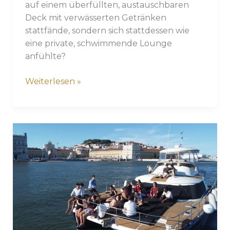
auf einem überfüllten, austauschbaren
Deck mit verwässerten Getränken
stattfände, sondern sich stattdessen wie
eine private, schwimmende Lounge
anfühlte?
Die
Weiterlesen »
ultimative
Bootsparty
in
Lissabon
planen:
Der
private
Charter-
Leitfaden
2026