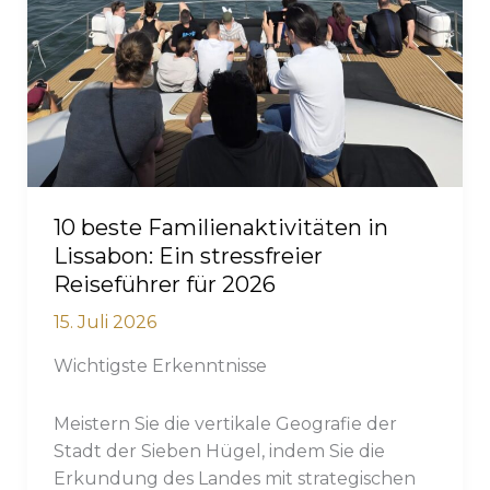
Bootsführer
(2026)
10 beste Familienaktivitäten in
Lissabon: Ein stressfreier
Reiseführer für 2026
15. Juli 2026
Wichtigste Erkenntnisse
Meistern Sie die vertikale Geografie der
Stadt der Sieben Hügel, indem Sie die
Erkundung des Landes mit strategischen