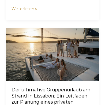
Lissabon-
Weiterlesen »
Sonnenuntergangstour:
5
ikonische
Wahrzeichen
im
goldenen
Licht
der
Abenddämmerung
Der ultimative Gruppenurlaub am
Strand in Lissabon: Ein Leitfaden
zur Planung eines privaten