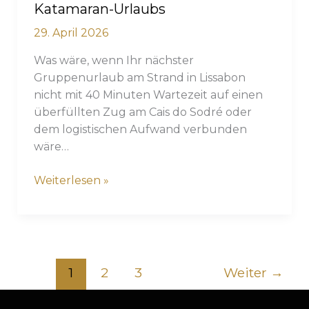
Katamaran-Urlaubs
29. April 2026
Was wäre, wenn Ihr nächster
Gruppenurlaub am Strand in Lissabon
nicht mit 40 Minuten Wartezeit auf einen
überfüllten Zug am Cais do Sodré oder
dem logistischen Aufwand verbunden
wäre…
Der
Weiterlesen »
ultimative
Gruppenurlaub
am
Strand
in
1
2
3
Weiter
→
Lissabon:
Ein