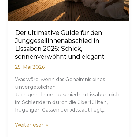
am
Tejo
Der ultimative Guide für den
Junggesellinnenabschied in
Lissabon 2026: Schick,
sonnenverwöhnt und elegant
25. Mai 2026
Was wäre, wenn das Geheimnis eines
unvergesslichen
Junggesellinnenabschieds in Lissabon nicht
im Schlendern durch die überfüllten,
hügeligen Gassen der Altstadt liegt,…
Der
Weiterlesen »
ultimative