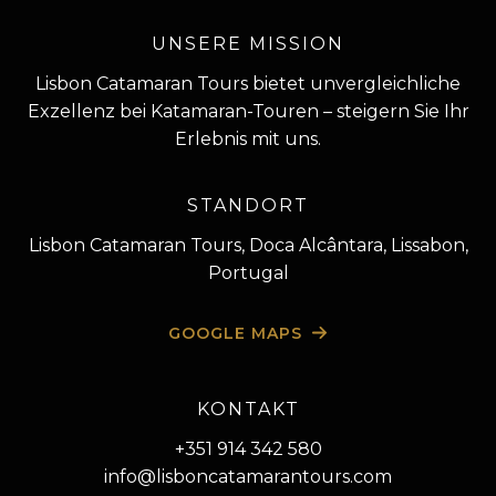
Leitfaden
zur
UNSERE MISSION
Planung
Lisbon Catamaran Tours bietet unvergleichliche
eines
Exzellenz bei Katamaran-Touren – steigern Sie Ihr
privaten
Erlebnis mit uns.
Katamaran-
Urlaubs
STANDORT
Lisbon Catamaran Tours, Doca Alcântara, Lissabon,
Portugal
GOOGLE MAPS
KONTAKT
+351 914 342 580
info@lisboncatamarantours.com