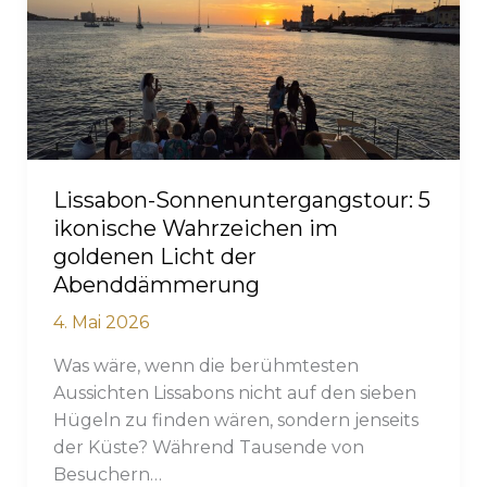
Der
ultimative
Küstenführer
für
2026
Lissabon-Sonnenuntergangstour: 5
ikonische Wahrzeichen im
goldenen Licht der
Abenddämmerung
4. Mai 2026
Was wäre, wenn die berühmtesten
Aussichten Lissabons nicht auf den sieben
Hügeln zu finden wären, sondern jenseits
der Küste? Während Tausende von
Besuchern…