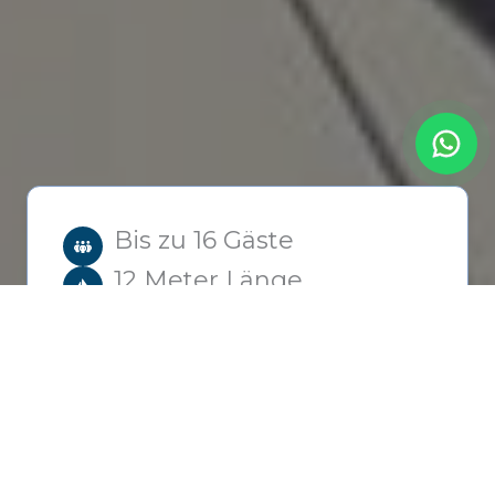
Bis zu 16 Gäste
12 Meter Länge
2h – 8h
von
770
€